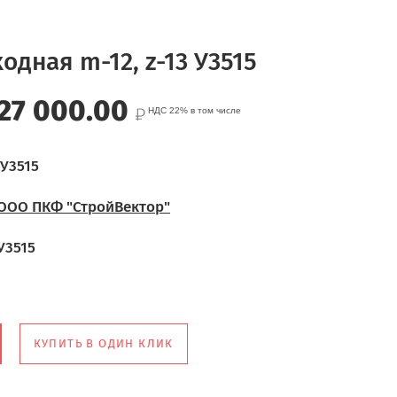
дная m-12, z-13 У3515
27 000.00
НДС 22% в том числе
У3515
ООО ПКФ "СтройВектор"
У3515
КУПИТЬ В ОДИН КЛИК