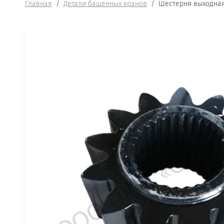
Главная
  /  
Детали башенных кранов
  /  Шестерня выходная 